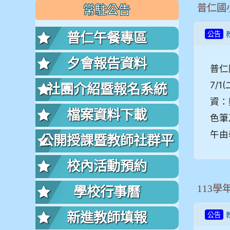
普仁國
常駐公告
普仁午餐專區
公告
夕會報告資料
普仁
7/
社團介紹暨報名系統
資：
檔案資料下載
色筆
午由
公開授課暨教師社群平
台
校內活動預約
113學
學校行事曆
新進教師填報
公告