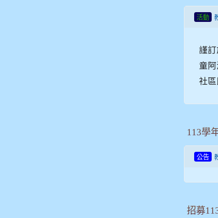
活動
謹訂
童阿
社區
113學
公告
招募1