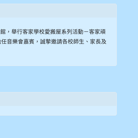
校龍騰館，舉行客家學校愛搬屋系列活動－客家頑
擔任音樂會嘉賓，誠摯邀請各校師生、家長及