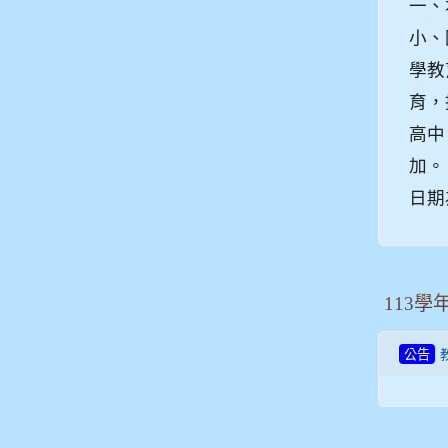
一、
小、
學教
育，
高中
加。
日期為
113學
公告