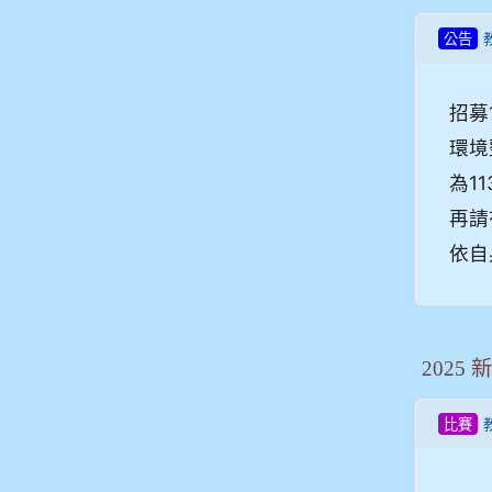
公告
招募
環境
為1
再請
依自
202
比賽