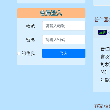
會員登入
普仁國
帳號
活動
密碼
普仁
記住我
登入
言及
對象
間】
年愛
客家頑