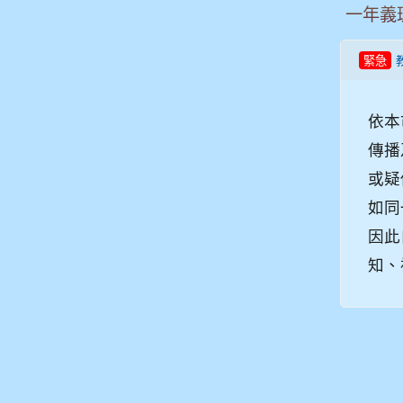
一年義班
緊急
依本
傳播
或疑
如同
因此自
知、