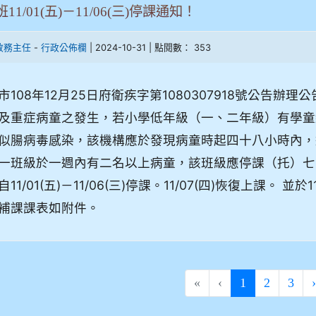
11/01(五)－11/06(三)停課通知！
-
| 2024-10-31 | 點閱數： 353
教務主任
行政公佈欄
市108年12月25日府衛疾字第1080307918號公告
及重症病童之發生，若小學低年級（一、二年級）有學童
似腸病毒感染，該機構應於發現病童時起四十八小時內，
一班級於一週內有二名以上病童，該班級應停課（托）七
11/01(五)－11/06(三)停課。11/07(四)恢復上課。 並於
補課課表如附件。
(current)
«
‹
1
2
3