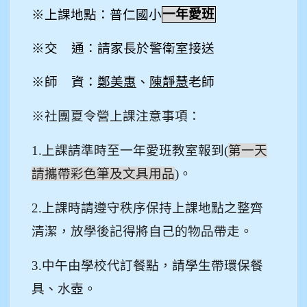
※上課地點：普仁國小
一年愛班
※交 通：請家長於警衛室接送
※師 資：
鄭美惠
、
陳靜慧
老師
※
社團夏令營上課注意事項：
1.
上課請準時至一年愛班教室報到(
第一天
請攜帶彩色筆及文具用品
)。
2.
上課時請遵守秩序保持上課地點之整齊
清潔，放學後記得將自己的物品帶走。
3.
中午由學校
代訂
餐點，請學生帶環保餐
具、水壺。