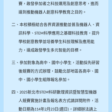
賽，啟發參加者之科技運用及創意思考，進而
達到推動機器人創意科學教育之目的。
二、本校積極結合各界資源推動並普及機器人、資
訊科學、
科學應用之基礎科技教育，提升
STEM
學校創意教學並培養學生科技理解及應用能
力，達成啟發學生多元智能的目標。
三、參加對象為高中、國中小學生，活動採先研習
後競賽的方式辦理，鼓勵北部地區各高中、國
中、國小學生組隊報名參加。
四、
新北市
科研數理資訊暨智慧型機器
2025
STEM
人競賽實施計畫及報名表方式請詳閱附件，活
動日期為
年
月
日
週日
，詳細辦法請上
114
2
23
(
)