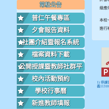
常駐公告
級應
普仁午餐專區
本校
進行
夕會報告資料
社團介紹暨報名系統
檔案資料下載
公開授課暨教師社群平
台
校內活動預約
1) 停
義11310
學校行事曆
新進教師填報