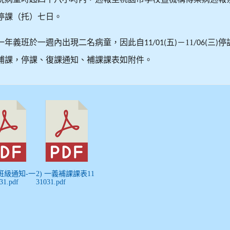
停課（托）七日。
一年義班於一週內出現二名病童，因此自
五
－11
三
停
11/01(
)
/06(
)
補課，停課、復課通知、補課課表如附件。
課班級通知-一
2) 一義補課課表11
31.pdf
31031.pdf