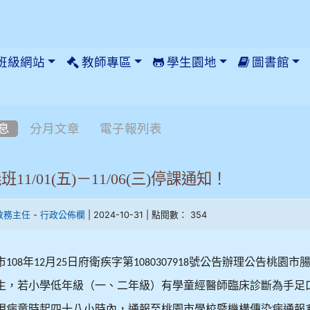
班級網站
教師專區
學生園地
圖書館
息
分月文章
電子報列表
11/01(五)－11/06(三)停課通知！
-
| 2024-10-31 | 點閱數： 354
教務主任
行政公佈欄
市
年
月
日府衛疾字第
號公告辦理公告桃園市
108
12
25
1080307918
生，若小學低年級（一、二年級）有學童經醫師臨床診斷為手足
現病童時起四十八小時內，通報至桃園市學校暨機構傳染病通報