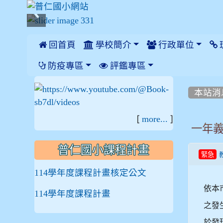
 回首頁
學校簡介
行政單位
:::
防疫專區
評鑑專區
:::
:::
本站消
[
]
more...
一年義班
普仁國小課程計畫
緊急
114學年度課程計畫核定公文
依本
114學年度課程計畫
之發
於發