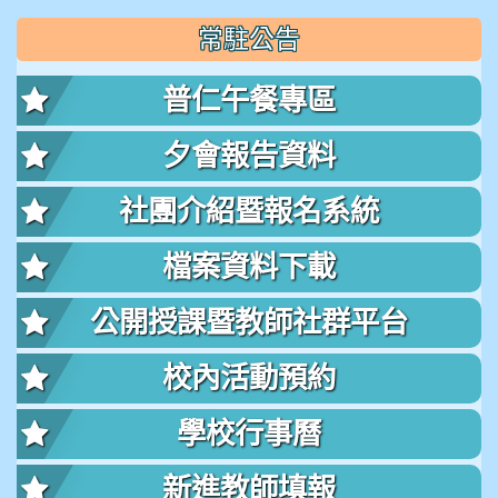
常駐公告
普仁午餐專區
夕會報告資料
社團介紹暨報名系統
檔案資料下載
公開授課暨教師社群平台
校內活動預約
學校行事曆
新進教師填報