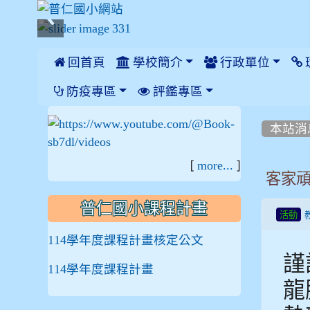
 回首頁
學校簡介
行政單位
:::
防疫專區
評鑑專區
:::
:::
本站消
[
]
more...
客家
普仁國小課程計畫
活動
114學年度課程計畫核定公文
謹
114學年度課程計畫
龍