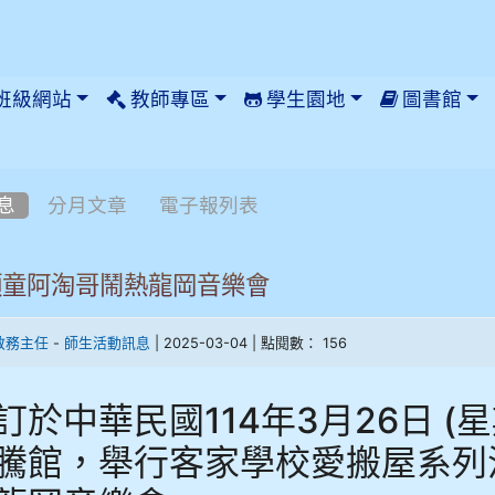
班級網站
教師專區
學生園地
圖書館
息
分月文章
電子報列表
頑童阿淘哥鬧熱龍岡音樂會
-
| 2025-03-04 | 點閱數： 156
教務主任
師生活動訊息
訂於中華民國114年3月26日 (
騰館，舉行客家學校愛搬屋系列