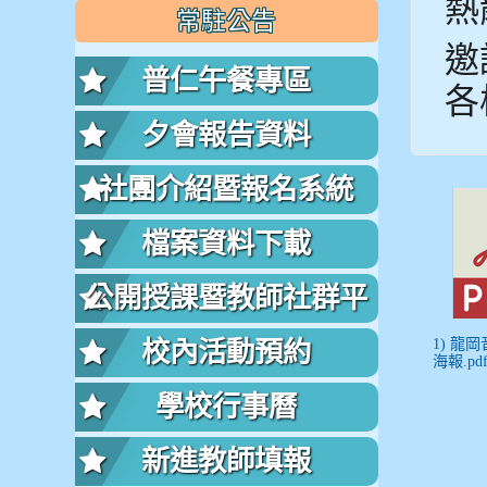
熱
常駐公告
邀
普仁午餐專區
各
夕會報告資料
社團介紹暨報名系統
檔案資料下載
公開授課暨教師社群平
台
校內活動預約
1) 龍
海報.pd
學校行事曆
新進教師填報