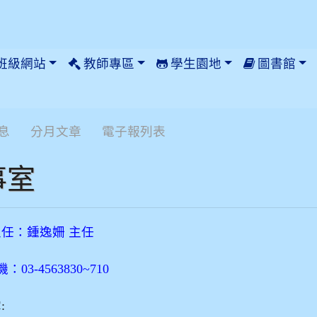
班級網站
教師專區
學生園地
圖書館
息
分月文章
電子報列表
事室
任：鍾逸姍 主任
：03-4563830~710
: