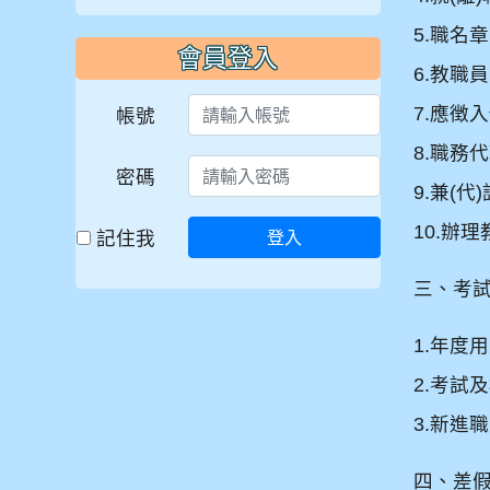
5.
職名章
會員登入
6.
教職員
7.
應徴入
帳號
8.
職務代
密碼
9.
兼
(
代
)
10.
辦理
記住我
登入
三、考
1.
年度用
2.
考試及
3.
新進職
四、差