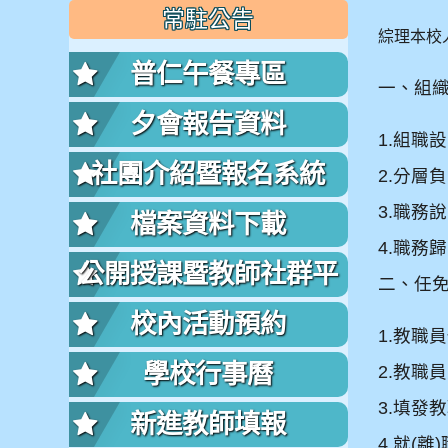
常駐公告
綜理本校
普仁午餐專區
一、組
夕會報告資料
1.
組職設
社團介紹暨報名系統
2.
分層負
3.
職務說
檔案資料下載
4.
職務歸
公開授課暨教師社群平
二、任
台
校內活動預約
1.
教職員
學校行事曆
2.
教職員
3.
填發教
新進教師填報
4.
就
(
離
)