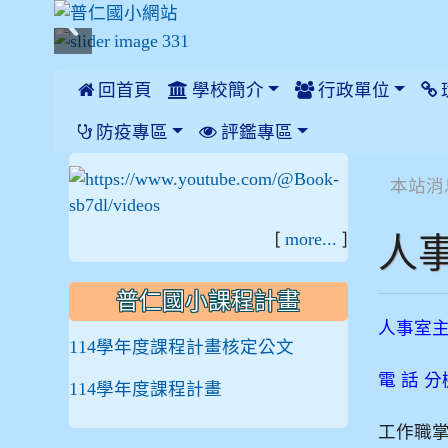
 回首頁
學校簡介
行政單位
:::
防疫專區
評鑑專區
:::
:::
本站消
[
]
人
more...
普仁國小課程計畫
人事室主
114學年度課程計畫核定公文
電 話 分機
114學年度課程計畫
工作職掌