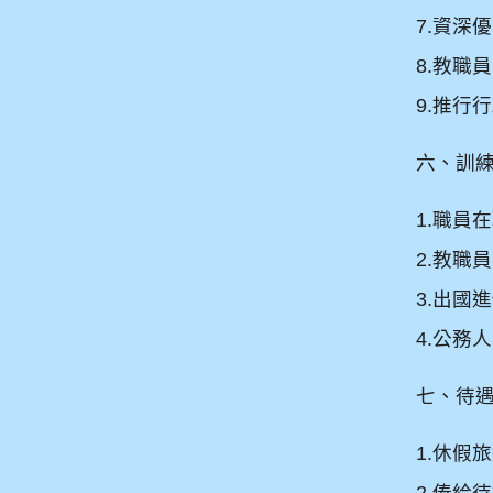
7.
資深優
8.
教職員
9.
推行行
六、訓
1.
職員在
2.
教職員
3.
出國進
4.
公務人
七、待
1.
休假旅
2.
俸給待