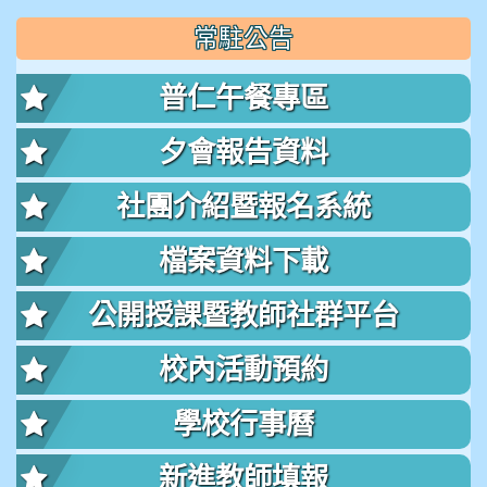
常駐公告
普仁午餐專區
夕會報告資料
社團介紹暨報名系統
檔案資料下載
公開授課暨教師社群平台
校內活動預約
學校行事曆
新進教師填報