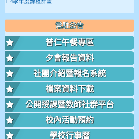
114學年度課程計畫
常駐公告
普仁午餐專區
夕會報告資料
社團介紹暨報名系統
檔案資料下載
公開授課暨教師社群平台
校內活動預約
學校行事曆