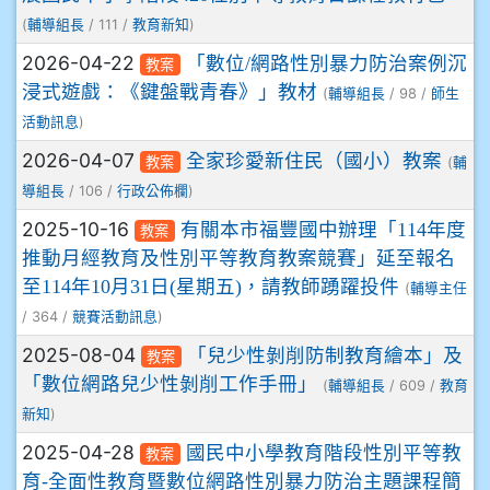
(
/ 111 /
)
輔導組長
教育新知
2026-04-22
「數位/網路性別暴力防治案例沉
教案
浸式遊戲：《鍵盤戰青春》」教材
(
/ 98 /
輔導組長
師生
)
活動訊息
2026-04-07
全家珍愛新住民（國小）教案
(
教案
輔
/ 106 /
)
導組長
行政公佈欄
2025-10-16
有關本市福豐國中辦理「114年度
教案
推動月經教育及性別平等教育教案競賽」延至報名
至114年10月31日(星期五)，請教師踴躍投件
(
輔導主任
/ 364 /
)
競賽活動訊息
2025-08-04
「兒少性剝削防制教育繪本」及
教案
「數位網路兒少性剝削工作手冊」
(
/ 609 /
輔導組長
教育
)
新知
2025-04-28
國民中小學教育階段性別平等教
教案
育-全面性教育暨數位網路性別暴力防治主題課程簡