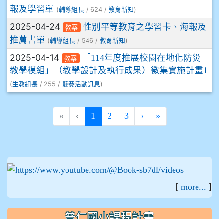
報及學習單
(
/ 624 /
)
輔導組長
教育新知
2025-04-24
性別平等教育之學習卡、海報及
教案
推薦書單
(
/ 546 /
)
輔導組長
教育新知
2025-04-14
「114年度推展校園在地化防災
教案
教學模組」（教學設計及執行成果）徵集實施計畫1
(
/ 255 /
)
生教組長
競賽活動訊息
(current)
«
‹
1
2
3
›
»
:::
[
]
more...
普仁國小課程計畫