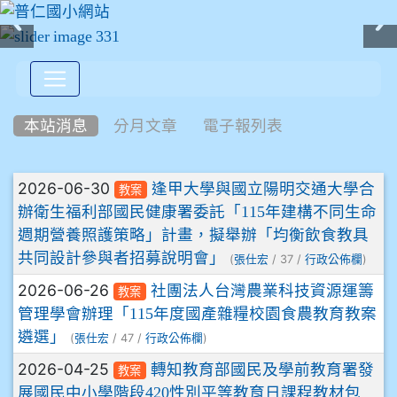
:::
本站消息
分月文章
電子報列表
文章列表
2026-06-30
逢甲大學與國立陽明交通大學合
教案
辦衛生福利部國民健康署委託「115年建構不同生命
週期營養照護策略」計畫，擬舉辦「均衡飲食教具
共同設計參與者招募說明會」
(
/ 37 /
)
張仕宏
行政公佈欄
2026-06-26
社團法人台灣農業科技資源運籌
教案
管理學會辦理「115年度國產雜糧校園食農教育教案
遴選」
(
/ 47 /
)
張仕宏
行政公佈欄
2026-04-25
轉知教育部國民及學前教育署發
教案
展國民中小學階段420性別平等教育日課程教材包