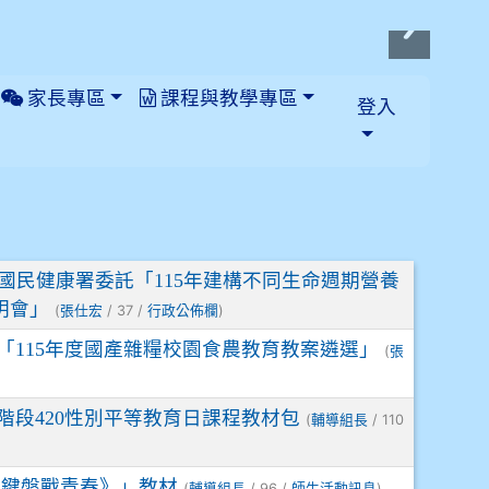
家長專區
課程與教學專區
登入
國民健康署委託「115年建構不同生命週期營養
明會」
(
/ 37 /
)
張仕宏
行政公佈欄
「115年度國產雜糧校園食農教育教案遴選」
(
張
段420性別平等教育日課程教材包
(
/ 110
輔導組長
《鍵盤戰青春》」教材
(
/ 96 /
)
輔導組長
師生活動訊息