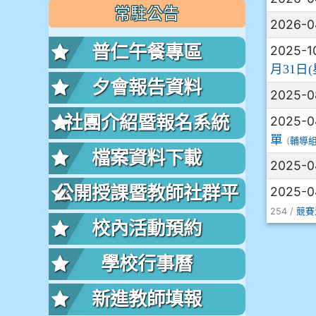
常駐公告
2026-0
普仁午餐專區
2025-1
月31日
夕會報告資料
2025-
社團介紹暨報名系統
2025-0
單
(
輔導
檔案資料下載
2025-0
公開授課暨教師社群平
2025-0
254 /
競賽
台
校內活動預約
學校行事曆
新進教師填報