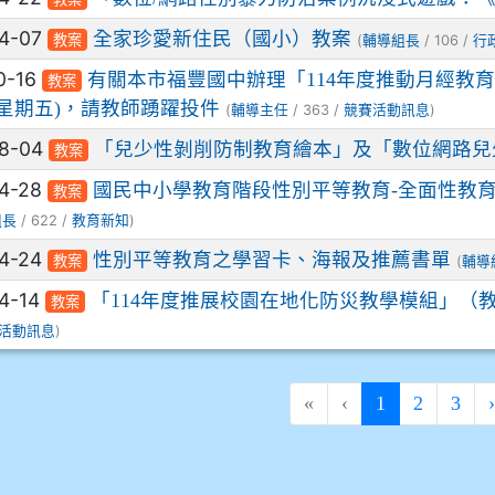
4-07
全家珍愛新住民（國小）教案
(
/ 106 /
教案
輔導組長
行
0-16
有關本市福豐國中辦理「114年度推動月經教育
教案
(星期五)，請教師踴躍投件
(
/ 363 /
)
輔導主任
競賽活動訊息
08-04
「兒少性剝削防制教育繪本」及「數位網路兒
教案
4-28
國民中小學教育階段性別平等教育-全面性教
教案
/ 622 /
)
組長
教育新知
4-24
性別平等教育之學習卡、海報及推薦書單
(
教案
輔導
4-14
「114年度推展校園在地化防災教學模組」（
教案
)
活動訊息
(current)
«
‹
1
2
3