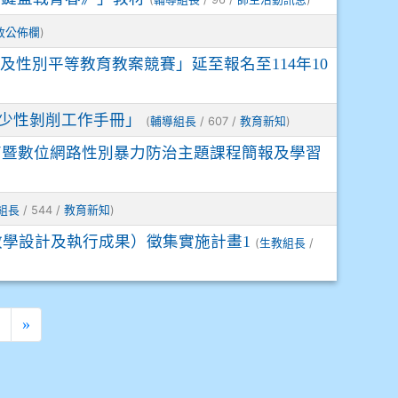
)
政公佈欄
及性別平等教育教案競賽」延至報名至114年10
少性剝削工作手冊」
(
/ 607 /
)
輔導組長
教育新知
育暨數位網路性別暴力防治主題課程簡報及學習
/ 544 /
)
組長
教育新知
教學設計及執行成果）徵集實施計畫1
(
/
生教組長
›
»