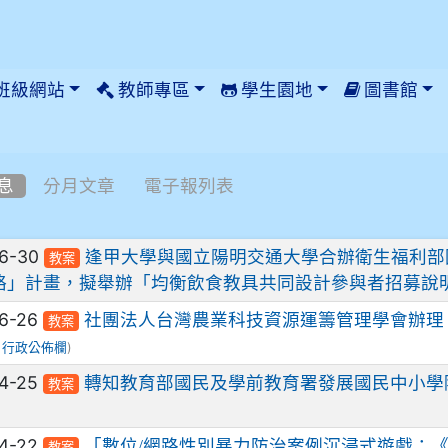
班級網站
教師專區
學生園地
圖書館
息
分月文章
電子報列表
列表
06-30
逢甲大學與國立陽明交通大學合辦衛生福利部
教案
略」計畫，擬舉辦「均衡飲食教具共同設計參與者招募說
6-26
社團法人台灣農業科技資源運籌管理學會辦理
教案
/
)
行政公佈欄
4-25
轉知教育部國民及學前教育署發展國民中小學階
教案
)
4-22
「數位/網路性別暴力防治案例沉浸式遊戲：
教案