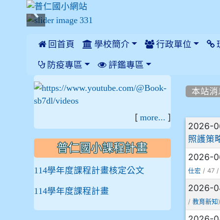
 回首頁
學校簡介
行政單位
:::
防疫專區
評鑑專區
:::
:::
本站消
[
]
more...
文章
2026-
照護策
普仁國小課程計畫
2026-0
114學年度課程計畫核定公文
/ 47 
仕宏
2026-0
114學年度課程計畫
/
教育新知
2026-0