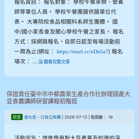
報名資訊： 報名對象： 學校午餐承辦、營養
師等單位人員。 學校午餐團膳供膳單位代
表。 大專院校食品相關科系師生團體。 國
中/國小家長會及關心學校午餐之家長。 報名
方式：採網路報名，自即日起至每場活動前
一周為止(網址：
) 報名
https://reurl.cc/eDn5a7
場次： ...
觀看完整文章
保證責任臺中市中都農業生產合作社辦理國產大
豆食農講師研習課程初階班
-
| 2026-07-13 | 點閱數： 19
研習
張仕宏
行政公佈欄
活動宗旨：增進學員對大豆產業及知識的深