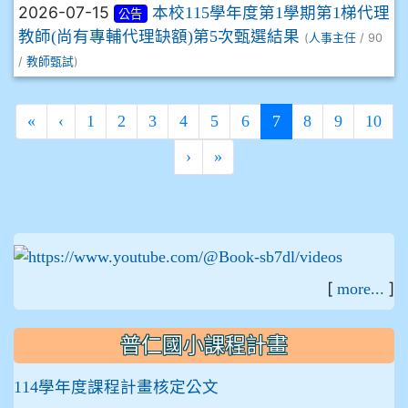
2026-07-15
本校115學年度第1學期第1梯代理
公告
教師(尚有專輔代理缺額)第5次甄選結果
(
/ 90
人事主任
/
)
教師甄試
(current)
«
‹
1
2
3
4
5
6
7
8
9
10
›
»
:::
[
]
more...
普仁國小課程計畫
114學年度課程計畫核定公文