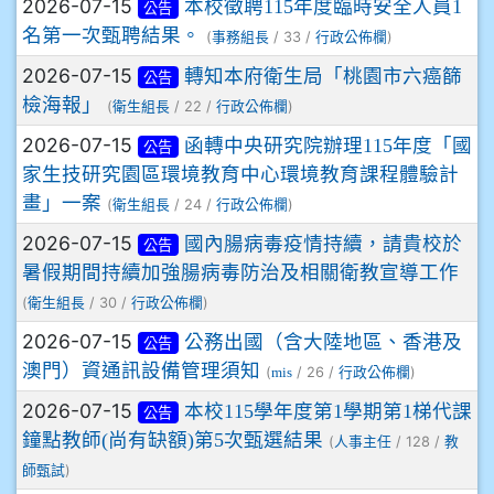
2026-07-15
本校徵聘115年度臨時安全人員1
公告
名第一次甄聘結果。
(
/ 33 /
)
事務組長
行政公佈欄
2026-07-15
轉知本府衛生局「桃園市六癌篩
公告
檢海報」
(
/ 22 /
)
衛生組長
行政公佈欄
2026-07-15
函轉中央研究院辦理115年度「國
公告
家生技研究園區環境教育中心環境教育課程體驗計
畫」一案
(
/ 24 /
)
衛生組長
行政公佈欄
2026-07-15
國內腸病毒疫情持續，請貴校於
公告
暑假期間持續加強腸病毒防治及相關衛教宣導工作
(
/ 30 /
)
衛生組長
行政公佈欄
2026-07-15
公務出國（含大陸地區、香港及
公告
澳門）資通訊設備管理須知
(
/ 26 /
)
mis
行政公佈欄
2026-07-15
本校115學年度第1學期第1梯代課
公告
鐘點教師(尚有缺額)第5次甄選結果
(
/ 128 /
人事主任
教
)
師甄試