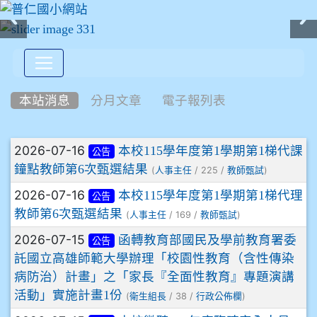
:::
本站消息
分月文章
電子報列表
文章列表
2026-07-16
本校115學年度第1學期第1梯代課
公告
鐘點教師第6次甄選結果
(
/ 225 /
)
人事主任
教師甄試
2026-07-16
本校115學年度第1學期第1梯代理
公告
教師第6次甄選結果
(
/ 169 /
)
人事主任
教師甄試
2026-07-15
函轉教育部國民及學前教育署委
公告
託國立高雄師範大學辦理「校園性教育（含性傳染
病防治）計畫」之「家長『全面性教育』專題演講
活動」實施計畫1份
(
/ 38 /
)
衛生組長
行政公佈欄