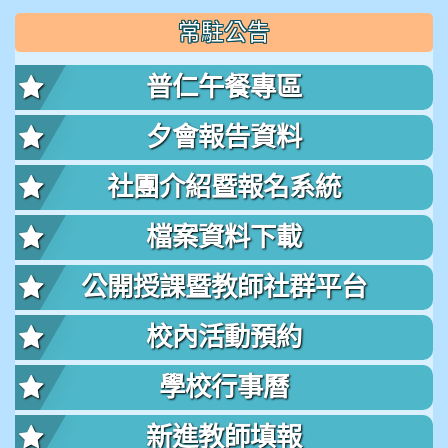
常駐公告
普仁午餐專區
夕會報告資料
社團介紹暨報名系統
檔案資料下載
公開授課暨教師社群平台
校內活動預約
學校行事曆
新進教師填報