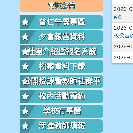
常駐公告
2026-0
)
佈欄
普仁午餐專區
2026-0
夕會報告資料
校公告
2026-0
社團介紹暨報名系統
2026-0
檔案資料下載
公開授課暨教師社群平
台
校內活動預約
學校行事曆
新進教師填報