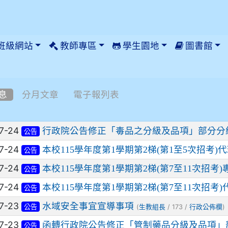
班級網站
教師專區
學生園地
圖書館
息
分月文章
電子報列表
列表
7-24
行政院公告修正「毒品之分級及品項」部分分
公告
7-24
本校115學年度第1學期第2梯(第1至5次招考
公告
7-24
本校115學年度第1學期第2梯(第7至11次招
公告
7-24
本校115學年度第1學期第2梯(第7至11次招
公告
7-23
水域安全事宜宣導事項
(
/ 173 /
)
公告
生教組長
行政公佈欄
7-23
函轉行政院公告修正「管制藥品分級及品項」
公告