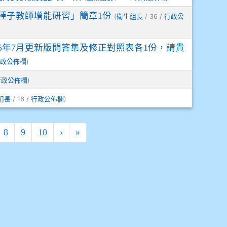
種子教師增能研習」簡章1份
(
/ 36 /
衛生組長
行政公
5年7月更新版問答集及修正對照表各1份，請貴
)
政公佈欄
)
行政公佈欄
/ 16 /
)
組長
行政公佈欄
8
9
10
›
»