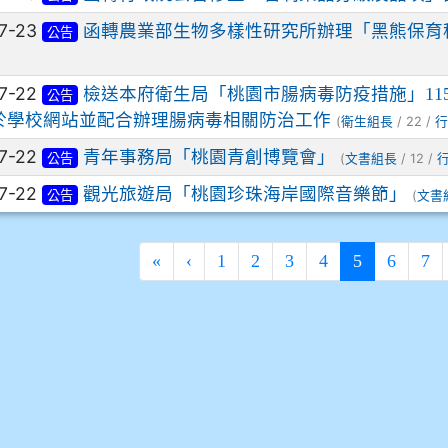
7-23
函轉農業部生物多樣性研究所辦理「黑熊保育
公告
7-22
檢送本府衛生局「桃園市腸病毒防疫措施」11
公告
於學校網站並配合辦理腸病毒相關防治工作
(
/ 22 /
衛生組長
行
7-22
青年事務局「桃園青創博覽會」
(
/ 12 /
公告
文書組長
7-22
觀光旅遊局「桃園珍珠海岸國際音樂節」
(
公告
文書
(current)
«
‹
1
2
3
4
5
6
7