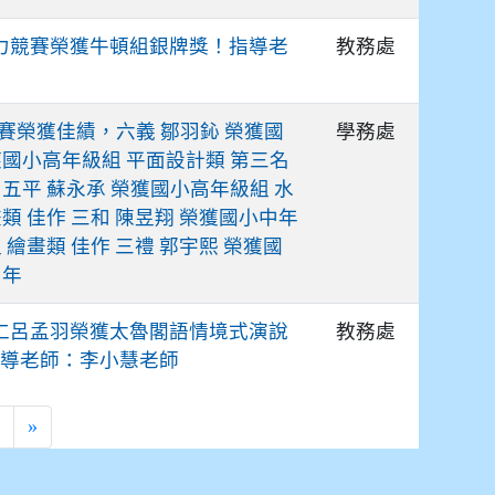
教務處
能力競賽榮獲牛頓組銀牌獎！指導老
學務處
賽榮獲佳績，六義 鄒羽鈊 榮獲國
獲國小高年級組 平面設計類 第三名
 五平 蘇永承 榮獲國小高年級組 水
類 佳作 三和 陳昱翔 榮獲國小中年
 繪畫類 佳作 三禮 郭宇熙 榮獲國
中年
教務處
五仁呂孟羽榮獲太魯閣語情境式演說
指導老師：李小慧老師
›
»