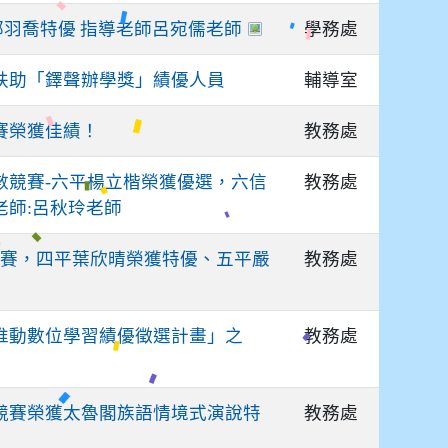
學務處
鄭羽喬特優 指導老師呂宛儒老師
輔導室
習扶助「鐸聲辦學獎」績優人員
教務處
賽榮獲佳績！
教務處
數競賽-六平楊立楷榮獲優選，六信
老師:呂秋玲老師
教務處
賽，四平葉欣晴榮獲特優、五平嚴
教務處
部推動數位學習績優徵選計畫」之
教務處
文競賽榮獲太魯閣族語情境式演說特