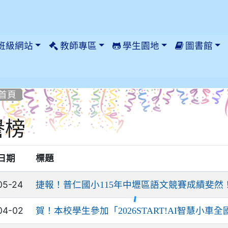
班級網站
教師專區
學生園地
圖書館
首頁
譽榜
日期
標題
05-24
捷報！普仁國小115年中壢區語文競賽成績斐然
04-02
賀！本校學生參加「2026START!AI智慧小