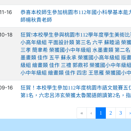
11-16
恭喜本校師生參加桃園市112年國小科學基本
師楊秋貴老師
10-18
狂賀!本校學生參與桃園市112學年度學生美術比
小高年級組 平面設計類 第三名 六平 蘇睦涵 榮
三孝 簡聿希 榮獲國小中年級組 水墨畫類 第二名
墨畫類 佳作 五平 蘇永承 榮獲國小高年級組 版畫
級組 繪畫類 佳作 三禮 郭鼎祁 榮獲國小中年級組
小中年級組 繪畫類 佳作 四忠 王思雁 榮獲國小
09-16
狂賀！本校學生參加112年度桃園市語文競賽
第1名，六忠呂沛玄榮獲太魯閣語朗讀第2名，
(current)
«
‹
1
2
3