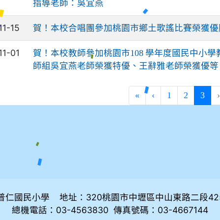
指導老師：吳宜燕
11-15
賀！本校合唱團參加桃園市鄉土歌謠比賽榮獲優
11-01
賀！本校教師參加桃園市108 學年度國民中小
師組吳宜燕老師榮獲特優、王辭雅老師榮獲優等
(cur
«
‹
1
2
3
普仁國民小學 地址：320桃園市中壢區中山東路二段42
總機電話：03-4563830 傳真號碼：03-4667144