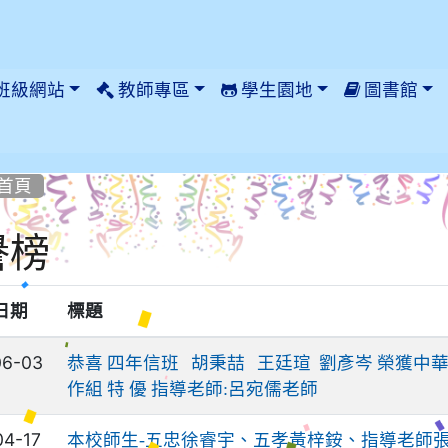
班級網站
教師專區
學生園地
圖書館
首頁
譽榜
日期
標題
06-03
恭喜 四年信班 胡秉喆 王廷瑄 劉彥岑 榮獲中
作組 特 優 指導老師:呂宛儒老師
04-17
本校師生-五忠徐睿宇、五孝黃梓銨、指導老師張