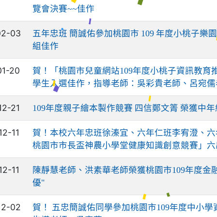
覽會決賽~~佳作
02-03
五年忠班 簡誠佑參加桃園市 109 年度小桃子
組佳作
01-20
賀！「桃園市兒童網站109年度小桃子資訊教育
學生入選佳作，指導老師：吳彩貴老師、呂宛儒
12-21
109年度親子繪本製作競賽 四信鄭文箐 榮獲中年
12-11
賀！本校六年忠班徐溱宜、六年仁班李宥澄、六年
桃園市市長盃神農小學堂健康知識創意競賽」六
12-11
陳靜慧老師、洪素華老師榮獲桃園市109年度金
優"
12-02
賀！ 五忠簡誠佑同學參加桃園市109年度中小