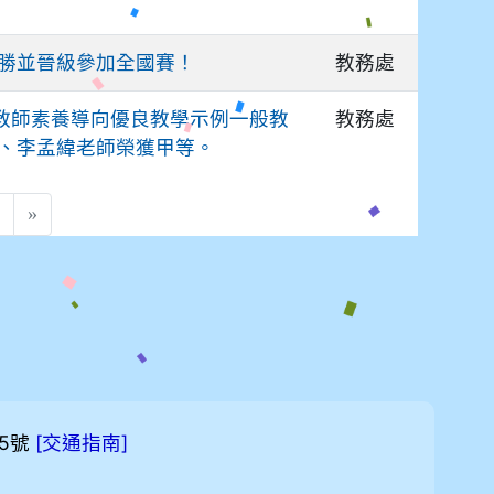
教務處
勝並晉級參加全國賽！
教務處
學教師素養導向優良教學示例一般教
、李孟緯老師榮獲甲等。
rent)
›
»
5號
[
]
交通指南