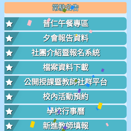
常駐公告
普仁午餐專區
夕會報告資料
社團介紹暨報名系統
檔案資料下載
公開授課暨教師社群平台
校內活動預約
學校行事曆
新進教師填報