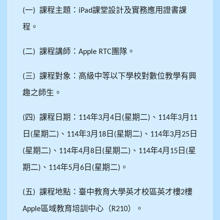
一
課程主題：
課堂設計及實務應用證書課
(
)
iPad
程。
二
課程講師：
團隊。
(
)
Apple RTC
三
課程對象：高級中等以下學校對數位教學有興
(
)
趣之師生。
四
課程日期：
年
月
日
星期二
、
年
月
(
)
114
3
4
(
)
114
3
11
日
星期二
、
年
月
日
星期二
、
年
月
日
(
)
114
3
18
(
)
114
3
25
星期二
、
年
月
日
星期二
、
年
月
日
星
(
)
114
4
8
(
)
114
4
15
(
期二
、
年
月
日
星期二
。
)
114
5
6
(
)
五
課程地點：臺中教育大學英才校區英才樓
樓
(
)
2
區域教育培訓中心（
）。
Apple
R210