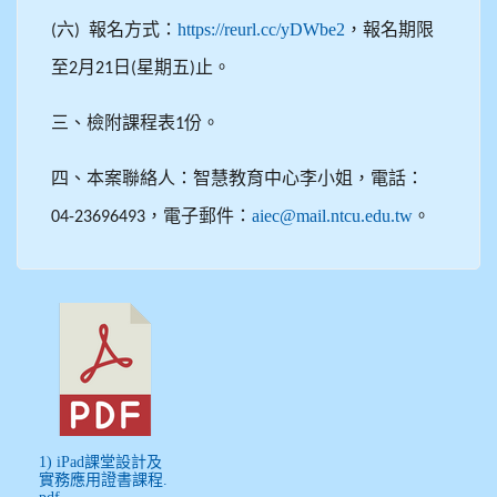
六
報名方式：
https://reurl.cc/yDWbe2
，報名期限
(
)
至
月
日
星期五
止。
2
21
(
)
三、檢附課程表
份。
1
四、本案聯絡人：智慧教育中心李小姐，電話：
，電子郵件：
aiec@mail.ntcu.edu.tw
。
04-23696493
1) iPad課堂設計及
實務應用證書課程.
pdf