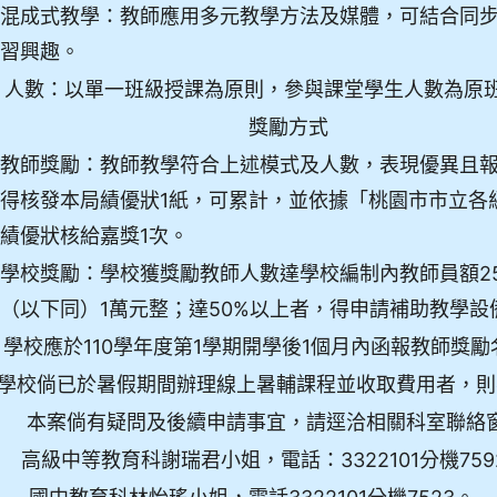
混成式教學：教師應用多元教學方法及媒體，可結合同
習興趣。
人數：以單一班級授課為原則，參與課堂學生人數為原班
獎勵方式
教師獎勵：教師教學符合上述模式及人數，表現優異且報
得核發本局績優狀1紙，可累計，並依據「桃園市市立各
績優狀核給嘉獎1次。
學校獎勵：學校獲獎勵教師人數達學校編制內教師員額2
（以下同）1萬元整；達50%以上者，得申請補助教學設
學校應於110學年度第1學期開學後1個月內函報教師獎
學校倘已於暑假期間辦理線上暑輔課程並收取費用者，則
本案倘有疑問及後續申請事宜，請逕洽相關科室聯絡
高級中等教育科謝瑞君小姐，電話：3322101分機759