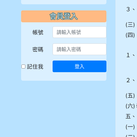
３、
會員登入
(三)
帳號
(四)
密碼
１、
記住我
登入
２、
(五)
(六)
五、
(一)