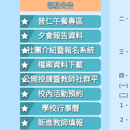
常駐公告
二、
普仁午餐專區
夕會報告資料
社團介紹暨報名系統
三、
檔案資料下載
四、
公開授課暨教師社群平
(一)
台
校內活動預約
(二)
１、
學校行事曆
２、
新進教師填報