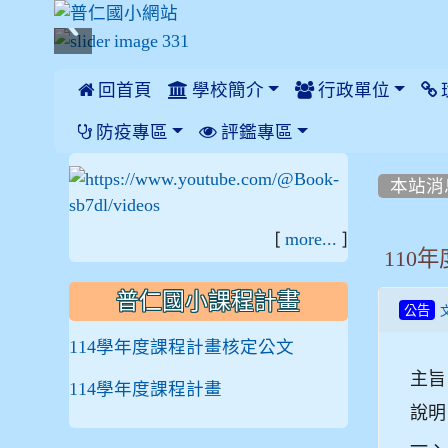
 回首頁
學校簡介
行政單位
:::
防疫專區
評鑑專區
:::
:::
本站消
[
]
more...
110
普仁國小課程計畫
公告
114學年度課程計畫核定公文
主旨
114學年度課程計畫
說明
一、