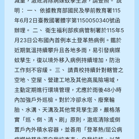
減量，澈底清除病媒蚊孳生源，請查照。 說
明： 一、 依據教育部國民及學前教育署115
年6月2日臺教國署體字第1150050340號函
辦理。 二、 衛生福利部疾病管制署於115年5
月23日公布國內首例本土登革熱病例。鑑於
近期氣溫持續攀升且各地多雨，易引發病媒
蚊孳生，復以境外移入病例持續增加，防治
工作刻不容緩。 三、 請貴校持續針對轄管之
空地、空屋、營建工地及其他高風險場域，
主動定期進行環境管理，尤應於雨後48小時
內加強戶外巡檢。對於冷卻水塔、廢棄輪
胎、水溝、天溝及其他常見孳生源，嚴格落
實「巡、倒、清、刷」原則，澈底清除或倒
置戶內外積水容器，並善用「登革熱/屈公病