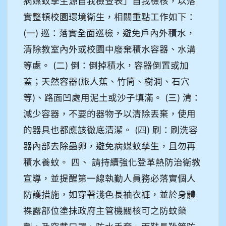
病媒蚊孳生源自我檢查表」自我檢核，以落
實整頓校園環境衛生，相關重點工作如下：
(一) 巡：落實全面巡檢，避免戶內外積水，
清除教室內外或校園中廢棄積水容器、水溝
等處。 (二) 倒：倒掉積水，容器倒置或加
蓋；天然容器(旅人蕉、竹筒、樹洞、石穴
等)、路面凹處用泥土或沙子填滿。 (三) 清：
減少容器，不要的器物予以清除丟棄，使用
的器具也都應該徹底清潔。 (四) 刷：刷洗容
器內部去除蟲卵，避免病媒蚊孳生，且勿再
積水養蚊。 四、 請持續強化登革熱防治衛教
宣導，並提醒第一線執勤人員務必落實個人
防護措施，如穿著淺色長袖衣褲，並於身體
裸露部位塗抹政府主管機關核可之防蚊藥