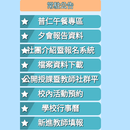
常駐公告
普仁午餐專區
夕會報告資料
社團介紹暨報名系統
檔案資料下載
公開授課暨教師社群平
台
校內活動預約
學校行事曆
新進教師填報