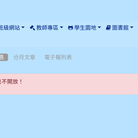
班級網站
教師專區
學生園地
圖書館
息
分月文章
電子報列表
已不開放！
已不開放！