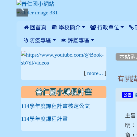
 回首頁
學校簡介
行政單位
:::
防疫專區
評鑑專區
:::
:::
本站消
[
]
more...
有關
普仁國小課程計畫
公告
114學年度課程計畫核定公文
主旨
114學年度課程計畫
明：
育，