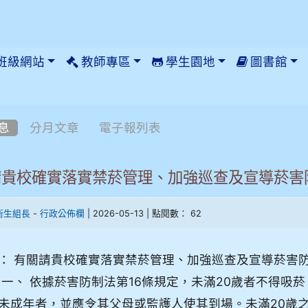
班級網站
教師專區
學生園地
圖書館
息
分月文章
電子報列表
請貴校確實落實禁菸管理、加強巡查及宣導菸害
-
| 2026-05-13 | 點閱數： 62
衛生組長
行政公佈欄
： 有關請貴校確實落實禁菸管理、加強巡查及宣導菸害
 一、 依據菸害防制法第16條規定，未滿20歲者不得吸
未成年者，並應令其父母或監護人使其到場。未滿20歲