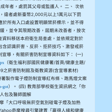
未成年者，處罰其父母或監護人。 二、 次依
，違者處新臺幣2,000元以上1萬元以下罰
，應於所有入口處設置明顯禁菸標示，並不得
罰鍰，並令其限期改善，屆期未改善者，按次
調查資料移送本府衛生局查處，並依規定對於
包含認識菸害、反菸、拒菸技巧、激發戒菸
宣導，有關菸害防制宣導資料如下： (一)
（衛生福利部國民健康署/首頁/健康主題/
spx
99之菸害防制館及衛教資源(含宣導素材)
民健康署製作電子煙防制宣導紅布條、跑馬燈文案
）。 (四) 教育部學校衛生資訊網之「你
o-got
人包及醫師圖解
hoo奇摩「大口呼吸無菸空氣別碰電子煙及加熱
Yahoo奇摩搜尋引擎建置「贏得人緣和健康