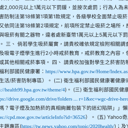
處2,000元以上1萬元以下罰鍰，並按次處罰；行為人為
害防制法第18條第1項第1款規定，各級學校全面禁止吸菸
又依同法第18條第2項規定，前項所定禁止吸菸之場所
與吸菸有關之器物，違者處新臺幣1萬元以上5萬元以下
。 三、 倘若學生吸菸屬實，請貴校確依規定檢附相關
及吸電子煙學生進行2小時戒菸教育，戒菸教育之內容，
或其他相關戒菸事項。 四、 請貴校加強對學生之菸害防制
福利部國民健康署：
https://www.hpa.gov.tw/Home/Index.a
生活/菸害防制專區）。 (二) 衛生福利部國民健康署健康
)。 (三) 衛生福利部國
s://health99.hpa.gov.tw/theme/4
tps://drive.google.com/drive/folders ... r=1&ec=wgc-drive-her
嗎？電子煙及加熱菸的真相絢麗包裝下的迷幻陷阱」」懶
）。 (五) Ya
ps://cpd.moe.gov.tw/articleInfo?id=36526
主題專區(
)；及
https://tw.news.yahoo.com/topic/2020health/