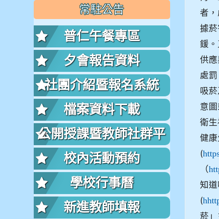
常駐公告
者，
據菸
普仁午餐專區
鍰。
夕會報告資料
供應
處罰
社團介紹暨報名系統
吸菸
意圖
檔案資料下載
衛生
公開授課暨教師社群平
健康
(
台
http
校內活動預約
（
ht
學校行事曆
知道
(
hhtt
新進教師填報
菸」