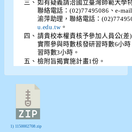
三、
如有疑義請洽國立臺灣師範大學
聯絡電話：(02)77495086、e-mai
渝萍助理，聯絡電話：(02)7749509
。
u.edu.tw
四、
請貴校本權責核予參加人員公(差
實際參與時數核發研習時數6小
習時數3小時。
五、
檢附旨揭實施計畫1份。
1) 1150002708.zip