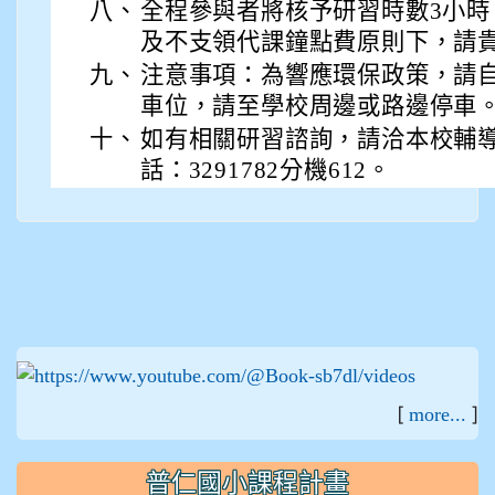
八、
全程參與者將核予研習時數3小
及不支領代課鐘點費原則下，請貴
九、
注意事項：為響應環保政策，請
車位，請至學校周邊或路邊停車
十、
如有相關研習諮詢，請洽本校輔
話：3291782分機612。
:::
[
]
more...
普仁國小課程計畫