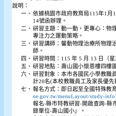
說明：
一、
依據桃園市政府教育局115年1月19
14號函辦理。
二、
研習主題：動一動，更專心：物
專注力之運動策略。
三、
研習講師：馨動物理治療所物理治
師。
四、
研習時間：115 年 5 月 13 日（星
五、
研習地點：壽山國小懷恩樓四樓
六、
研習對象：本市各國民小學教職
計20名(本校教職員工及家長優先
七、
報名方式：即日起至全國特殊教
oe.gov.tw/menuLayout/study-inf
報名-縣市特教研習-開啟查詢-縣
錄單位-壽山國小」。