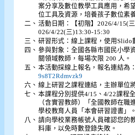
案分享及數位教學工具應用，希
位工具及資源，培養孩子數位素
二、
活動日期：【初階】2026/4/15(三)
026/4/22(三)13:30-15:30
三、
研習形式：線上課程，使用Slido
四、
參與對象：全國各縣市國民小學
關領域教師，每場次限 200 人。
五、
本活動採線上報名，報名連結為
9s8T2Rdmvzk9
六、
線上研習之課程連結，主辦單位
七、
本課程分別提供4/15、4/22課
（含實習教師）「全國教師在職
學校教育人員「本會研習證書」
八、
請向學校業務帳號人員確認您的
料庫，以免時數登錄失敗。