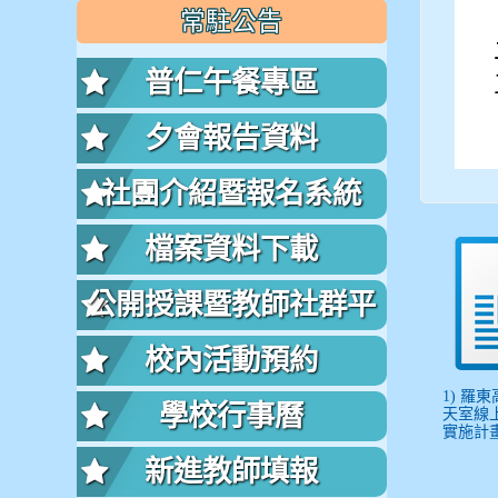
常駐公告
普仁午餐專區
夕會報告資料
社團介紹暨報名系統
檔案資料下載
公開授課暨教師社群平
台
校內活動預約
1) 羅
學校行事曆
天室線
實施計畫.
新進教師填報