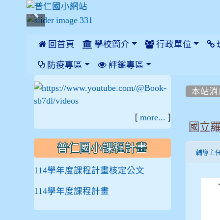
 回首頁
學校簡介
行政單位
:::
防疫專區
評鑑專區
:::
:::
本站消
[
]
more...
國立
普仁國小課程計畫
輔導主
114學年度課程計畫核定公文
114學年度課程計畫