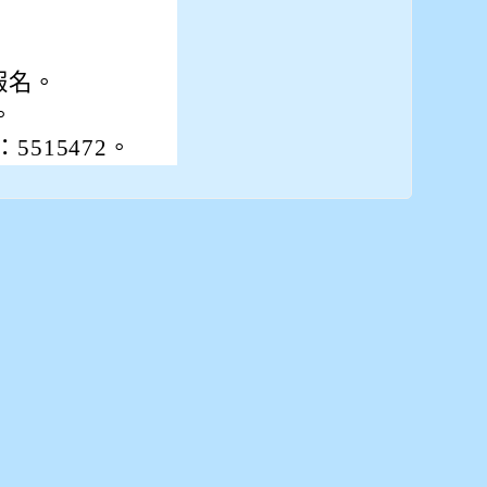
報名。
。
515472。