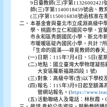
9日臺教師(三)字第1132600242
師(三)字第1140018459號函、
(三)字第1150016838號函核准在
二、
本基金會與臺北市立成淵高級中
學、桃園市立仁和國民中學、宜
市永和區秀朗國民小學、新北市
市暖暖區碇內國民小學，共計 7
「生命的圓滿──尋覓教師的春天
(一)
日期：115年7月4日、5日(星
(二)
地點：國立臺灣大學物理凝態
大安區羅斯福路四段 1 號)
(三)
對象：高級中等(含)以下學校
(四)
報名：115年3月9日起至額
營網站報名。(
https://www.tea
(五)
活動聯絡人及電話：林秋霞，0922
三、
敬請 貴校公告資訊，鼓勵教師踴