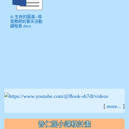
4) 生命的圓滿--尋
覓教師的春天活動
課程表.docx
:::
[
]
more...
普仁國小課程計畫