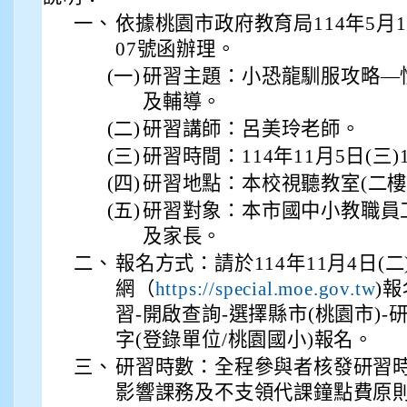
一、
依據桃園市政府教育局114年5月16
07號函辦理。
(一)
研習主題：小恐龍馴服攻略—
及輔導。
(二)
研習講師：呂美玲老師。
(三)
研習時間：114年11月5日(三)13:
(四)
研習地點：本校視聽教室(二樓
(五)
研習對象：本市國中小教職員
及家長。
二、
報名方式：請於114年11月4日(
網（
)
https://special.moe.gov.tw
習-開啟查詢-選擇縣市(桃園市)-研習日
字(登錄單位/桃園國小)報名。
三、
研習時數：全程參與者核發研習
影響課務及不支領代課鐘點費原則