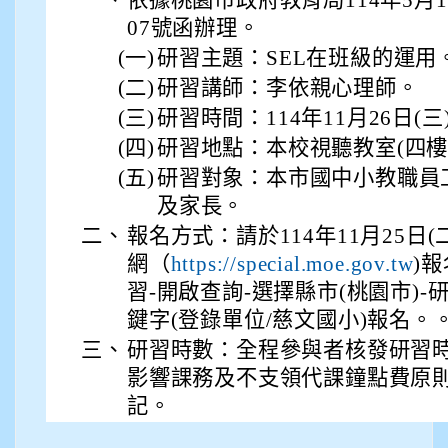
07號函辦理。
(一)
研習主題：SEL在班級的運用
(二)
研習講師：李依親心理師。
(三)
研習時間：114年11月26日(三)13
(四)
研習地點：本校視聽教室(四樓
(五)
研習對象：本市國中小教職員
及家長。
二、
報名方式：請於114年11月25日
網（
)
https://special.moe.gov.tw
習-開啟查詢-選擇縣市(桃園市)-研習日期
鍵字(登錄單位/慈文國小)報名。
三、
研習時數：全程參與者核發研習
影響課務及不支領代課鐘點費原則
記。