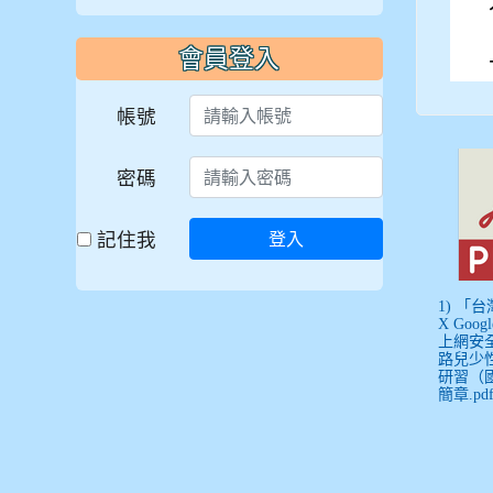
會員登入
帳號
密碼
記住我
登入
1) 「
X Goog
上網安
路兒少
研習（
簡章.pd