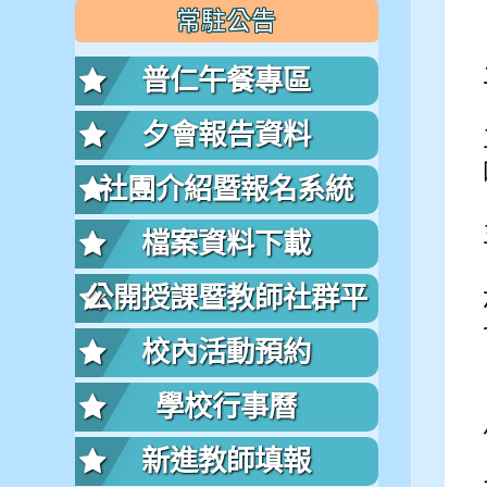
常駐公告
普仁午餐專區
夕會報告資料
社團介紹暨報名系統
檔案資料下載
公開授課暨教師社群平
台
校內活動預約
學校行事曆
新進教師填報