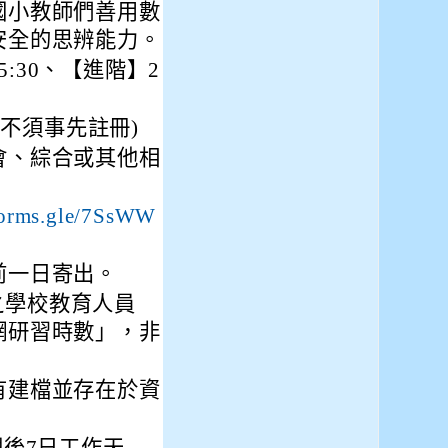
國小教師們善用數
安全的思辨能力。
15:30、【進階】2
(不須事先註冊)
會、綜合或其他相
/forms.gle/7SsWW
前一日寄出。
與之學校教育人員
網研習時數」，非
有建檔並存在於資
辦理後7日工作天