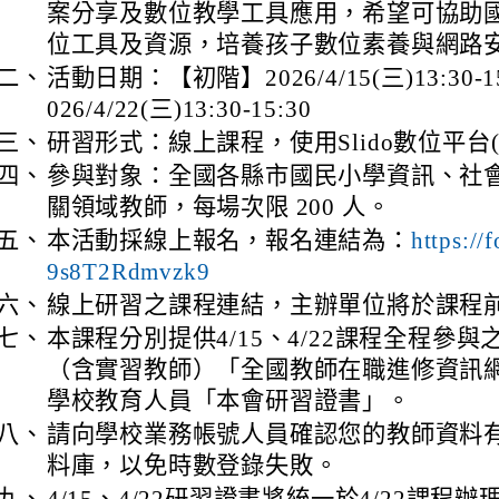
案分享及數位教學工具應用，希望可協助
位工具及資源，培養孩子數位素養與網路
二、
活動日期：【初階】2026/4/15(三)13:30-
026/4/22(三)13:30-15:30
三、
研習形式：線上課程，使用Slido數位平台
四、
參與對象：全國各縣市國民小學資訊、社
關領域教師，每場次限 200 人。
五、
本活動採線上報名，報名連結為：
https:/
9s8T2Rdmvzk9
六、
線上研習之課程連結，主辦單位將於課程
七、
本課程分別提供4/15、4/22課程全程參
（含實習教師）「全國教師在職進修資訊
學校教育人員「本會研習證書」。
八、
請向學校業務帳號人員確認您的教師資料
料庫，以免時數登錄失敗。
九、
4/15、4/22研習證書將統一於4/22課程