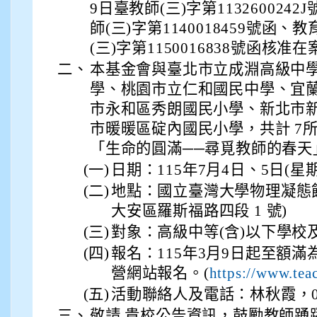
9日臺教師(三)字第1132600242
師(三)字第1140018459號函、
(三)字第1150016838號函核准在
二、
本基金會與臺北市立成淵高級中
學、桃園市立仁和國民中學、宜
市永和區秀朗國民小學、新北市
市暖暖區碇內國民小學，共計 7
「生命的圓滿──尋覓教師的春天
(一)
日期：115年7月4日、5日(星
(二)
地點：國立臺灣大學物理凝態
大安區羅斯福路四段 1 號)
(三)
對象：高級中等(含)以下學校
(四)
報名：115年3月9日起至額
營網站報名。(
https://www.tea
(五)
活動聯絡人及電話：林秋霞，0922
三、
敬請 貴校公告資訊，鼓勵教師踴