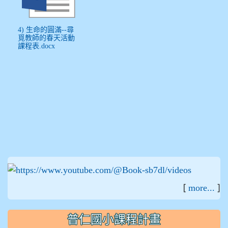
4) 生命的圓滿--尋
覓教師的春天活動
課程表.docx
:::
[
]
more...
普仁國小課程計畫