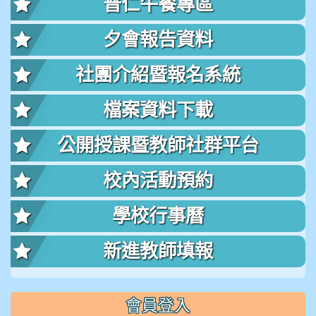
普仁午餐專區
夕會報告資料
社團介紹暨報名系統
檔案資料下載
公開授課暨教師社群平台
校內活動預約
學校行事曆
新進教師填報
會員登入