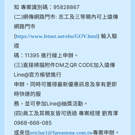
知 專案識別碼：95828867
(二)網傳網路門市: 志工及三等親內可上遠傳
網路門市
(
) 輸入驗
https://www.fetnet.net/ebu/GOV.html
證
碼：11395 進行線上申辦。
(三)直接掃描附件DM之QR CODE加入遠傳
Line@官方帳號進行
申辦，同時可獲得最新優惠訊息及享有更即
時快速的服
務，並可參加Line@抽獎活動。
(四)員工及其親友皆可透過 專案經理 劉育澤
0968-666-085
或來信
專案申辦。
ericlue1@fareastone.com.tw