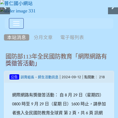
:::
本站消息
分月文章
電子報列表
國防部113年全民國防教育「網際網路有
獎徵答活動」
-
| 2024-09-12 | 點閱數： 218
公告
訓育組長
師生活動訊息
網際網路有獎徵答活動：
自
月
日（星期四）
8
29
時至
月
日（星期
日）
時止，請參加
0800
9
29
1600
者進入全民國防教育全球資
第
頁，共
頁
訊網
2
6