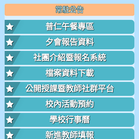
常駐公告
普仁午餐專區
夕會報告資料
社團介紹暨報名系統
檔案資料下載
公開授課暨教師社群平台
校內活動預約
學校行事曆
新進教師填報