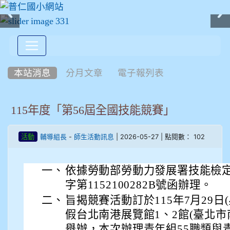
:::
本站消息
分月文章
電子報列表
115年度「第56屆全國技能競賽」
-
| 2026-05-27 | 點閱數： 102
活動
輔導組長
師生活動訊息
一、
依據勞動部勞動力發展署技能檢定中
字第1152100282B號函辦理。
二、
旨揭競賽活動訂於115年7月29日(
假台北南港展覽館1、2館(臺北市
舉辦，本次辦理青年組55職類與青