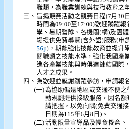
職類，為職業訓練與技職教育之
三、
旨揭競賽活動之競賽日程(7月30
時間為09:00至17:00)歡迎踴
學、暑期營隊、各機關(構)及團
場提供免費導覽(含外語)服務(申
)，期能強化技能教育並提升
56p
關職類之技能水準，強化我國產
進各產業技能與時俱進鍊結國際
人才之成果。
四、
為歡迎並感謝踴躍參訪，申請報
(一)
為協助偏遠地區或交通不便之
動規劃提供接駁服務，因名額
請把握，以免向隅(免費交通
日期為115年6月8日)。
(二)
活動限量宣導品及輕食餐盒。