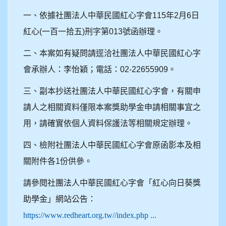
一、依據社團法人中華民國紅心字會
115
年
2
月
6
日
紅心
(
一百一拾五
)
刑字第
013
號函辦理。
二、本案如有疑問請逕洽社團法人中華民國紅心字
會承辦人：李怡穎；電話：
02-22655909
。
三、副本抄送社團法人中華民國紅心字會，有關申
請人之相關資料僅限本案獎助學金申請相關事宜之
用，請確實依個人資料保護法等相關規定辦理。
四、檢附社團法人中華民國紅心字會原函影本及相
關附件各
1
份供參。
請參閱社團法人中華民國紅心字會「紅心向日葵獎
助學金」網站公告：
https://www.redheart.org.tw//index.php ...