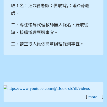
取 1 名：汪○君老師；備取1名：潘○蔚老
師。
二、專任輔導代理教師無人報名，錄取從
缺，接續辦理甄選事宜。
三、請正取人員依簡章辦理報到事宜。
:::
[
]
more...