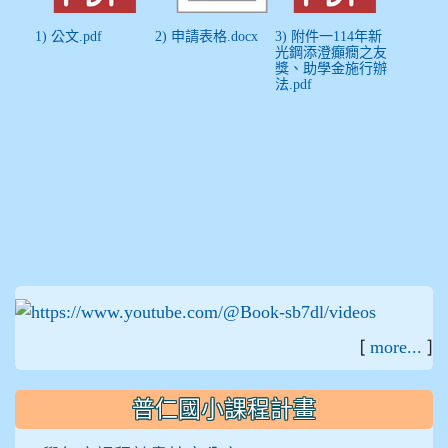
1) 公文.pdf
2) 申請表格.docx
3) 附件一114年新
光鋼添澄癲癇之友
獎、助學金施行辦
法.pdf
:::
[
]
more...
普仁國小課程計畫