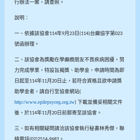
行辦法一案，請查照。
說明：
一、依據該協會
年
月
日
台癲協字第
114
9
23
(114)
023
號函辦理。
二、該協會為獎勵在學癲癇朋友不畏疾病困擾，努
力完成學業，特設旨揭獎、助學金，申請時間為即
日起至
年
月
日止，若符合資格且欲申請獎
114
11
20
助學金者，請自行至協會網站
(
http://www.epilepsyorg.org.tw
下載並備妥相關文件
)
後，於
年
月
日前郵寄至該協會。
114
11
20
三、如有相關疑問請洽該協會執行秘書林秀傑，聯
絡電話
。
(02)2514-9682