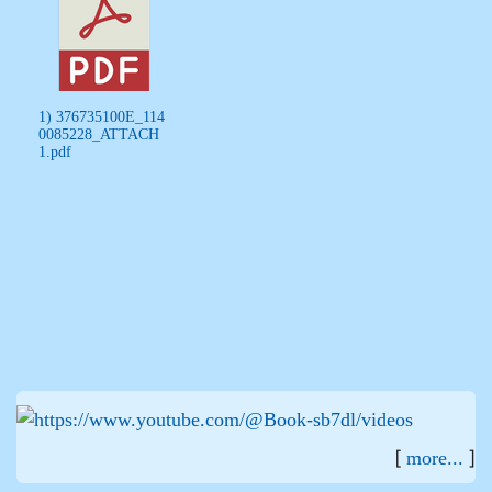
1) 376735100E_114
0085228_ATTACH
1.pdf
:::
[
]
more...