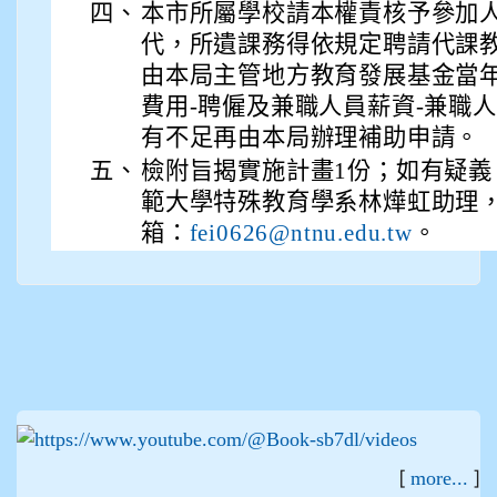
四、
本市所屬學校請本權責核予參加
代，所遺課務得依規定聘請代課
由本局主管地方教育發展基金當年
費用-聘僱及兼職人員薪資-兼職
有不足再由本局辦理補助申請。
五、
檢附旨揭實施計畫1份；如有疑
範大學特殊教育學系林燁虹助理，電話
箱：
。
fei0626@ntnu.edu.tw
:::
[
]
more...