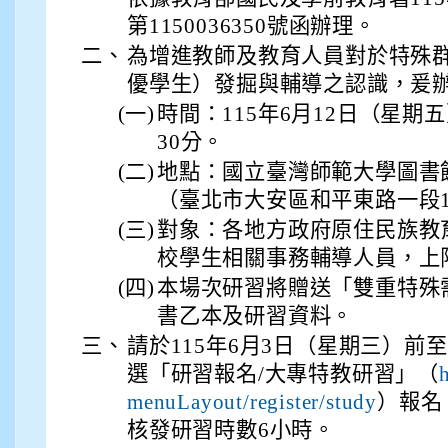
第1150036350號函辦理。
二、
為增進教師及教育人員對於特殊
優學生）發掘與輔導之認識，爰
(一)
時間：115年6月12日（星期
30分。
(二)
地點：國立臺灣師範大學圖書館
（臺北市大安區和平東路一段1
(三)
對象：各地方政府原住民族教
校學生相關事務輔導人員，上限
(四)
本場次研習將贈送「雙重特殊
書乙本及研習資料。
三、
請於115年6月3日（星期三）前
選「研習報名/大專特教研習」（
）報名
menuLayout/register/study
核發研習時數6小時。