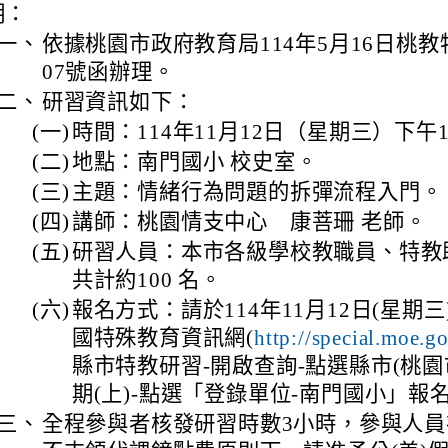
明：
一、
依據桃園市政府教育局114年5月16日桃教特字
07號函辦理。
二、
研習資訊如下：
(一)
時間：114年11月12日（星期三）下午1
(二)
地點：南門國小 校史室。
(三)
主題：情緒行為問題的拆彈流程入門。
(四)
講師：桃園情支中心 康菩珊 老師。
(五)
研習人員：本市各級學校教職員、特教
共計約100 名。
(六)
報名方式：請於114年11月12日(星期三
國特殊教育資訊網(
http://special.moe.g
縣市特教研習-開啟查詢-點選縣市(桃園市)
期(上)-點選「登錄單位-南門國小」報
三、
全程參與者核發研習時數3小時，參與人