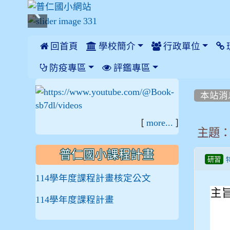
 回首頁
學校簡介
行政單位
:::
防疫專區
評鑑專區
:::
:::
本站消
[
]
more...
主題：
普仁國小課程計畫
研習
114學年度課程計畫核定公文
主
114學年度課程計畫