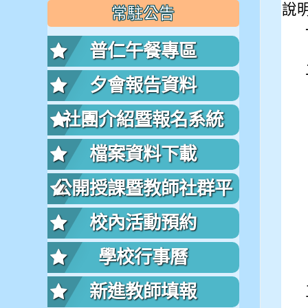
說
常駐公告
普仁午餐專區
夕會報告資料
社團介紹暨報名系統
檔案資料下載
公開授課暨教師社群平
台
校內活動預約
學校行事曆
新進教師填報