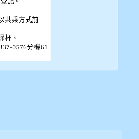
假登記。
以共乘方式前
保杯。
7-0576分機61