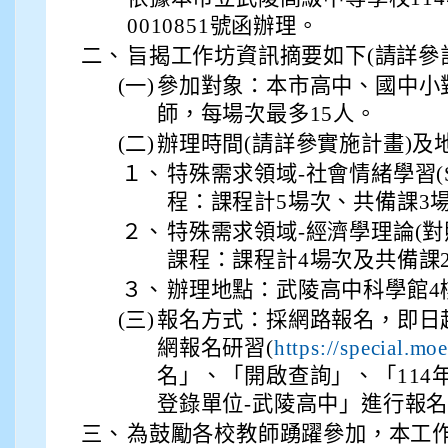
0010851號函辦理。
二、
旨揭工作坊資訊摘要如下(請詳參
(一)
參加對象：本市高中、國中小
師，每場次最多15人。
(二)
辦理時間(請詳參實施計畫)及
１、
特殊需求領域-社會情緒學習(
程：課程計5場次、共備課3
２、
特殊需求領域-經濟學理論(
課程：課程計4場次及共備課
３、
辦理地點：武陵高中科學館4
(三)
報名方式：採網路報名，即日
網報名研習(
https://special.mo
名」、「開啟查詢」、「114
登錄單位-武陵高中」進行報
三、
為鼓勵各校教師踴躍參加，本工