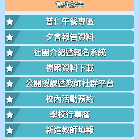
常駐公告
普仁午餐專區
夕會報告資料
社團介紹暨報名系統
檔案資料下載
公開授課暨教師社群平台
校內活動預約
學校行事曆
新進教師填報