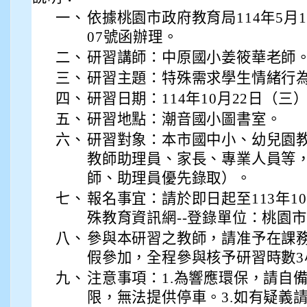
一、
依據桃園市政府教育局114年5月16
07號函辦理。
二、
研習講師：中原國小姜筱華老師
三、
研習主題：特殊需求學生情緒行
四、
研習日期：114年10月22日（三）
五、
研習地點：潮音國小圖書室。
六、
研習對象：本市國中小、幼兒園
教師助理員、家長、專業人員等，
師、助理員優先錄取）。
七、
報名事宜：請於即日起至113年1
殊教育資訊網--登錄單位：桃園
八、
參與本研習之教師，請准予在課
假參加，全程參與核予研習時數3
九、
注意事項：1.為響應環保，請自備
限，無法提供停車。3.如有疑義請洽特