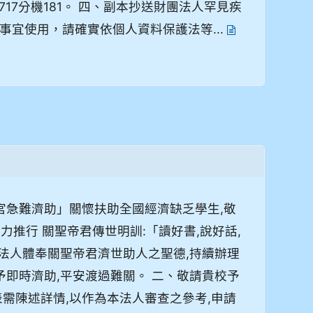
717分機181。 四、副本抄送財團法人罕見疾
宜使用，請確實依個人資料保護法等...
宮急難濟助」關懷扶助全國經濟缺乏學生,敬
力推行 關聖帝君傳世明訓:「讀好書,說好話,
本法人體奉關聖帝君濟世助人之聖德,持續辦理
予即時濟助,平安渡過難關。 二、敬請貴校予
需陳述詳情,以作為本法人審查之參考,申請