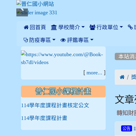
 回首頁
學校簡介
行政單位
:::
防疫專區
評鑑專區
:::
:::
本站消
[
]
more...

普仁國小課程計畫
文章
114學年度課程計畫核定公文
轉知財
114學年度課程計畫
公告