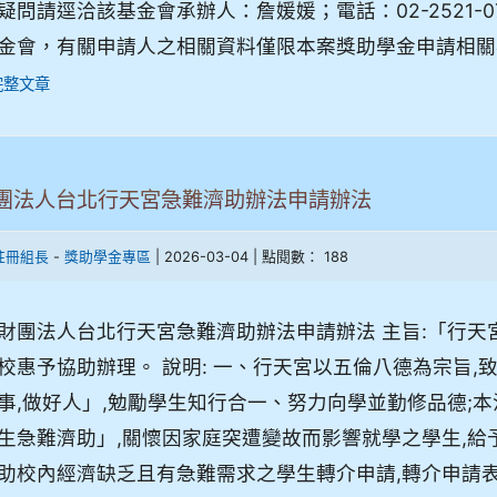
疑問請逕洽該基金會承辦人：詹媛媛；電話：02-2521-0
金會，有關申請人之相關資料僅限本案獎助學金申請相關事
完整文章
團法人台北行天宮急難濟助辦法申請辦法
-
| 2026-03-04 | 點閱數： 188
註冊組長
獎助學金專區
財團法人台北行天宮急難濟助辦法申請辦法 主旨:「行天
校惠予協助辦理。 說明: 一、行天宮以五倫八德為宗旨,致
事,做好人」,勉勵學生知行合一、努力向學並勤修品德;
生急難濟助」,關懷因家庭突遭變故而影響就學之學生,給
助校內經濟缺乏且有急難需求之學生轉介申請,轉介申請表