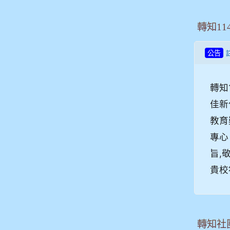
轉知1
公告
轉知
佳新
教育
專心
旨,
貴校
轉知社