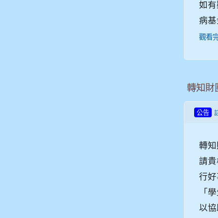
如有
病基
觀看
轉知財
公告
轉知
請貴
行好
「學
以協