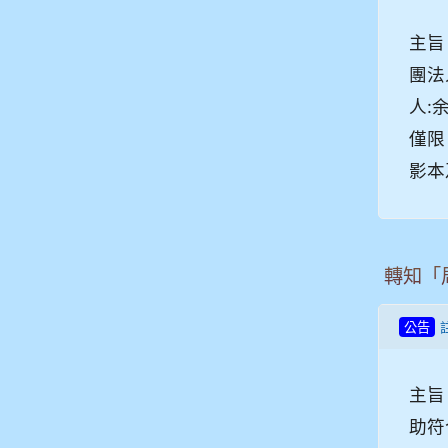
主旨
團法
人:
僅限
影本
轉知「
公告
主旨
助符