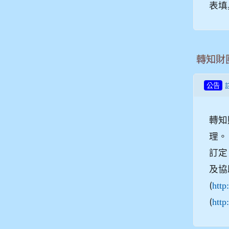
表填
轉知財
公告
轉知
理。
訂定
及協
(
http
(
http