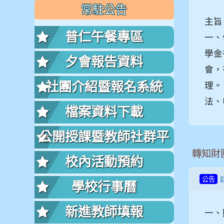
常駐公告
主旨
普仁午餐專區
一、
學金
夕會報告資料
會，
社團介紹暨報名系統
理。
法、
檔案資料下載
公開授課暨教師社群平
轉知財
台
校內活動預約
公告
學校行事曆
新進教師填報
一、