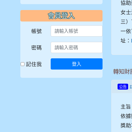
協助
女士
會員登入
三）
帳號
一依
址：
密碼
記住我
登入
轉知財
公告
主旨
依據
獎助