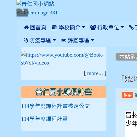
 回首頁
學校簡介
行政單位
:::
防疫專區
評鑑專區
:::
:::
本站消
[
]
more...
「兒
普仁國小課程計畫
教案
114學年度課程計畫核定公文
旨
114學年度課程計畫
少