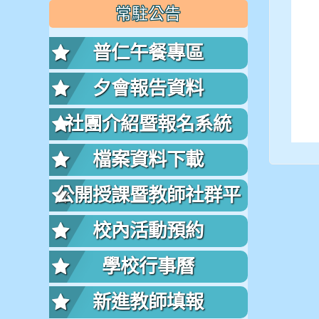
常駐公告
普仁午餐專區
夕會報告資料
社團介紹暨報名系統
檔案資料下載
公開授課暨教師社群平
台
校內活動預約
學校行事曆
新進教師填報