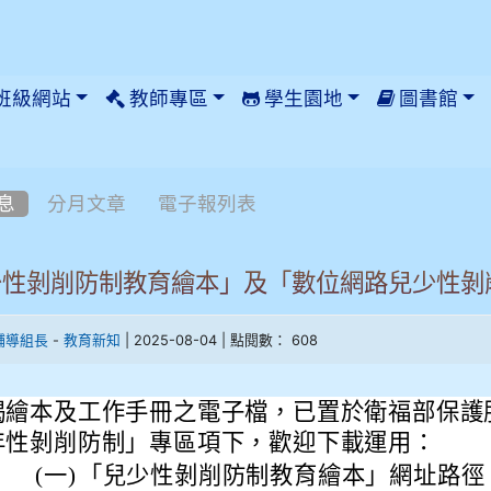
班級網站
教師專區
學生園地
圖書館
息
分月文章
電子報列表
少性剝削防制教育繪本」及「數位網路兒少性剝
-
| 2025-08-04 | 點閱數： 608
輔導組長
教育新知
揭繪本及工作手冊之電子檔，已置於衛福部保護
年性剝削防制」專區項下，歡迎下載運用：
(一)
「兒少性剝削防制教育繪本」網址路徑