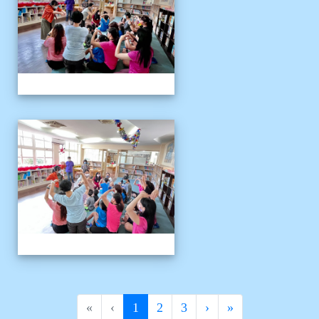
111伴讀媽媽教師節
(current)
«
‹
1
2
3
›
»