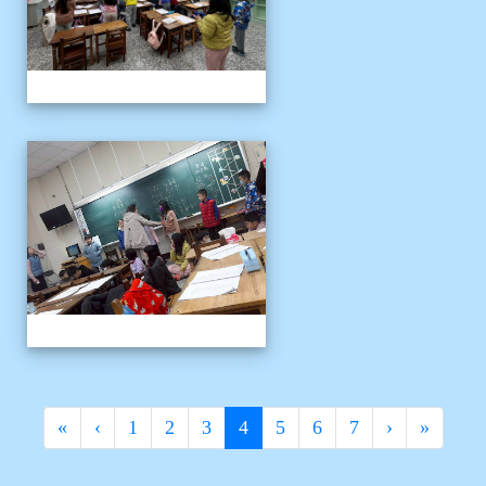
客語冬令營
(current)
«
‹
1
2
3
4
5
6
7
›
»