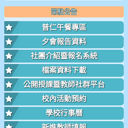
常駐公告
普仁午餐專區
夕會報告資料
社團介紹暨報名系統
檔案資料下載
公開授課暨教師社群平台
校內活動預約
學校行事曆
新進教師填報